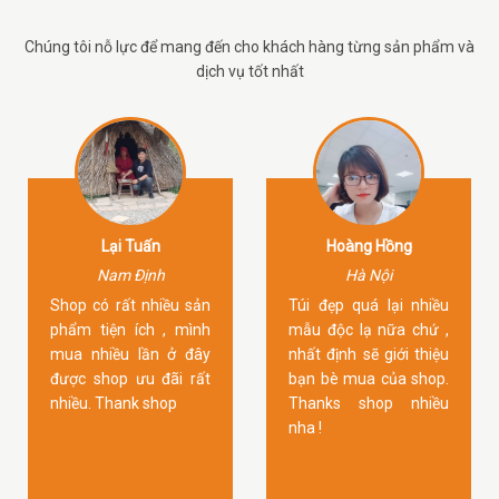
Chúng tôi nỗ lực để mang đến cho khách hàng từng sản phẩm và
dịch vụ tốt nhất
Lại Tuấn
Hoàng Hồng
Nam Định
Hà Nội
Shop có rất nhiều sản
Túi đẹp quá lại nhiều
phẩm tiện ích , mình
mẫu độc lạ nữa chứ ,
mua nhiều lần ở đây
nhất định sẽ giới thiệu
được shop ưu đãi rất
bạn bè mua của shop.
nhiều. Thank shop
Thanks shop nhiều
nha !