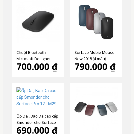
Chuột Bluetooth
Surface Mobie Mouse
Microsoft Designer
New 2018 (4 màu)
700.000 ₫
790.000 ₫
Mouse chính hãng
Ốp Da , Bao Da cao cấp
Smondor cho Surface
690.000 ₫
Pro 12 - M29