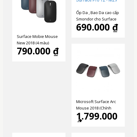
Ốp Da , Bao Da cao cấp
Smondor cho Surface
690.000 ₫
Pro 12 - M29
Surface Mobie Mouse
New 2018 (4 màu)
790.000 ₫
Microsoft Surface Arc
Mouse 2018 (Chính
1.799.000
Hãng)
₫