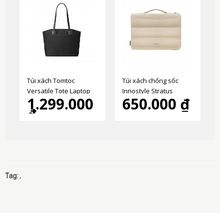
Túi xách Tomtoc
Túi xách chống sốc
Versatile Tote Laptop
Innostyle Stratus
1.299.000
650.000 ₫
T23 - năm 2025
Carrying Laptop
₫
Tag:
,