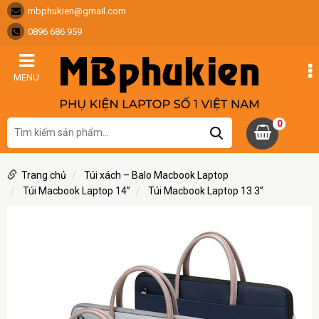
mbphukien@gmail.com
0896 686 959
MENU
0
Trang chủ
Túi xách – Balo Macbook Laptop
Túi Macbook Laptop 14”
Túi Macbook Laptop 13.3”