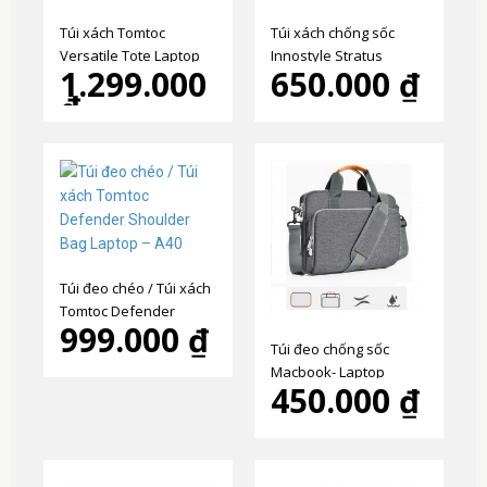
Túi xách Tomtoc
Túi xách chống sốc
Versatile Tote Laptop
Innostyle Stratus
1.299.000
650.000 ₫
T23 - năm 2025
Carrying Laptop
₫
Túi đeo chéo / Túi xách
Tomtoc Defender
999.000 ₫
Shoulder Bag Laptop –
Túi đeo chống sốc
A40
Macbook- Laptop
450.000 ₫
13.3"/14" cao cấp - T117