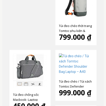
Túi đeo chéo thời trang
Tomtoc phụ kiện &
799.000 ₫
Nintendo Switch 2 –
G49S1
Túi đeo chéo / Túi xách
Tomtoc Defender
999.000 ₫
Shoulder Bag Laptop –
Túi đeo chống sốc
A40
Macbook- Laptop
450.000 ₫
13.3"/14" cao cấp - T117