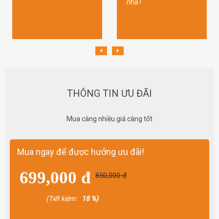
nha !
THÔNG TIN ƯU ĐÃI
Mua càng nhiều giá càng tốt
Mua ngay để được hưởng ưu đãi!
699,000 đ
850,000 đ
(Tiết kiệm:
18 %)