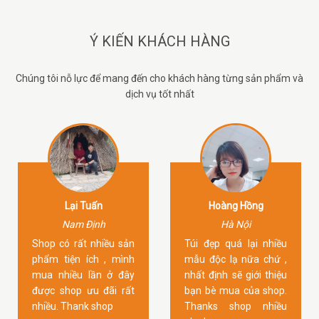
Ý KIẾN KHÁCH HÀNG
Chúng tôi nỗ lực để mang đến cho khách hàng từng sản phẩm và
dịch vụ tốt nhất
Lại Tuấn
Hoàng Hồng
Nam Định
Hà Nội
Shop có rất nhiều sản
Túi đẹp quá lại nhiều
phẩm tiện ích , mình
mẫu độc lạ nữa chứ ,
mua nhiều lần ở đây
nhất định sẽ giới thiệu
được shop ưu đãi rất
bạn bè mua của shop.
nhiều. Thank shop
Thanks shop nhiều