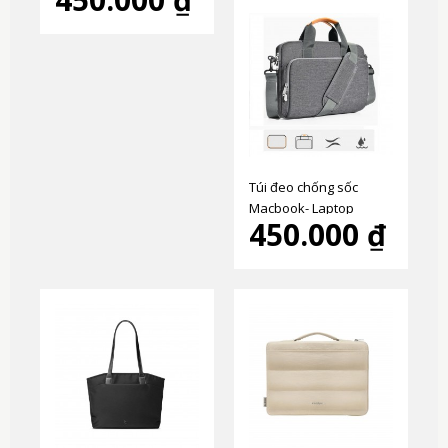
Túi đeo chống sốc
Macbook- Laptop
450.000 ₫
13.3"/14" cao cấp - T117